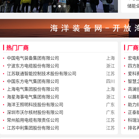
储能
热门厂商
厂商
中国电气装备集团有限公司
上海
宏电
宁波东方电缆股份有限公司
浙江
慧配
四方
江苏联通智能控制技术股份有限公司
江苏
术》
爱科
中国东方电气集团有限公司
四川
EC
智慧
上海电气集团股份有限公司
上海
高澜
海星海事电气集团有限公司
浙江
以展
海洋王照明科技股份有限公司
广东
能展
助力
深圳市沃尔核材股份有限公司
广东
略合
正泰
常州船用电缆有限责任公司
江苏
科瑞
江苏中利集团股份有限公司
江苏
排名