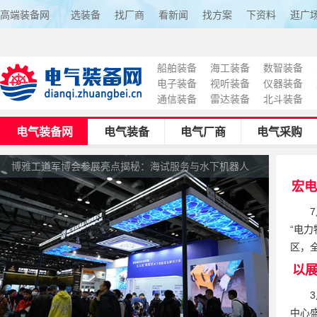
高端装备网
选装备
找厂商
看新闻
找方案
下资料
逛广
船舶装备
海工装备
数智装备
电子装备
视听装备
仪器装备
通信装备
雷达装备
北斗装备
电气装备网
电气装备
电气厂商
电气采购
博雅工道军博会参展亮点揭秘：海试服务与水下机器人
宏电
引领未来
“电力
区，
以展
中心