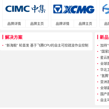
品牌详情
品牌主页
品牌详情
品牌主页
品
解决方案
新品
“新海鲛” 轮首发 基于飞腾CPU的自主可控疏浚作业控制
加持
系统实船应用
一体
“国家
星云
术装
全球
华北工
“氢
亚洲
全球
式命
国产
大模
自主可